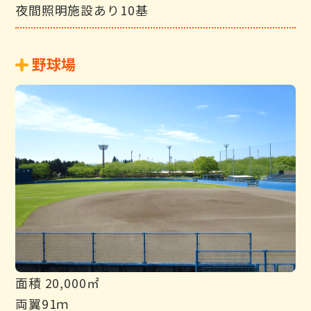
夜間照明施設あり10基
野球場
面積 20,000㎡
両翼91ｍ