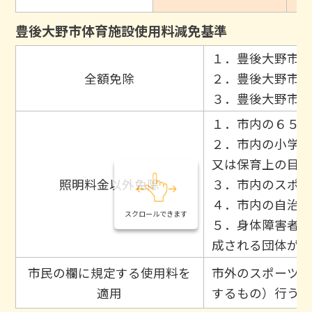
豊後大野市体育施設使用料減免基準
１．豊後大野市が
全額免除
２．豊後大野市教
３．豊後大野市ス
１．市内の６５歳
２．市内の小学校
又は保育上の目的
照明料金以外免除
３．市内のスポー
４．市内の自治会
スクロールできます
５．身体障害者手
成される団体が利
市民の欄に規定する使用料を
市外のスポーツ団
適用
するもの）行うた